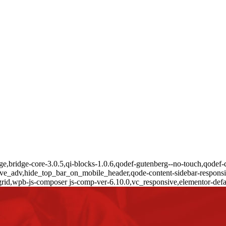
,bridge-core-3.0.5,qi-blocks-1.0.6,qodef-gutenberg--no-touch,qodef-q
ive_adv,hide_top_bar_on_mobile_header,qode-content-sidebar-respons
rid,wpb-js-composer js-comp-ver-6.10.0,vc_responsive,elementor-defau