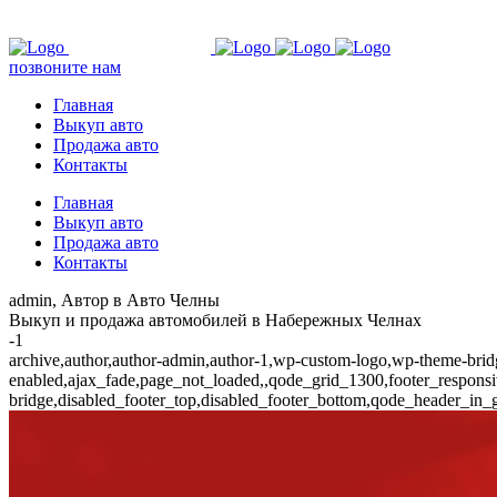
позвоните нам
Главная
Выкуп авто
Продажа авто
Контакты
Главная
Выкуп авто
Продажа авто
Контакты
admin, Автор в Авто Челны
Выкуп и продажа автомобилей в Набережных Челнах
-1
archive,author,author-admin,author-1,wp-custom-logo,wp-theme-bridge
enabled,ajax_fade,page_not_loaded,,qode_grid_1300,footer_respons
bridge,disabled_footer_top,disabled_footer_bottom,qode_header_in_g